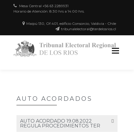
Mesa Central +56 63 2289931
Horario de Atención: 8:30 hrs a 14:00 hrs.
Maipú 130, Of.401, edificio Consorcio, Valdivia - Chile
tribunalelectoral@terdelosrios.cl
Región
TR
de Los
EL
Ríos
AUTO ACORDADOS
AUTO ACORDADO 19.08.2022
REGULA PROCEDIMIENTOS TER