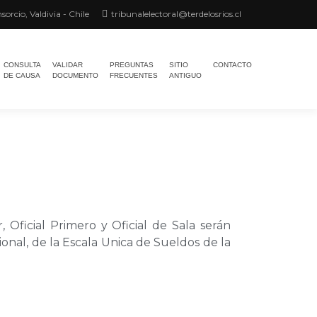
sorcio, Valdivia - Chile
tribunalelectoral@terdelosrios.cl
CONSULTA
VALIDAR
PREGUNTAS
SITIO
CONTACTO
DE CAUSA
DOCUMENTO
FRECUENTES
ANTIGUO
 Oficial Primero y Oficial de Sala serán
sional, de la Escala Unica de Sueldos de la