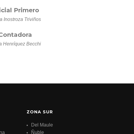
icial Primero
a Inostroza Triviños
Contadora
a Henríquez Becchi
ZONA SUR
Del Maule
ana
Ñuble