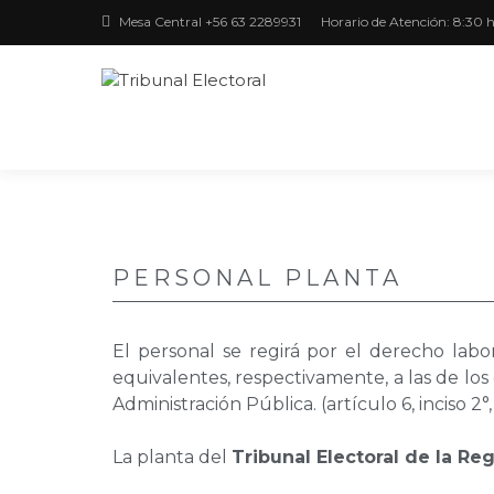
Mesa Central +56 63 2289931
Horario de Atención: 8:30 h
Región de Los Ríos
TRIBUNAL
ELECTORAL
PERSONAL PLANTA
El personal se regirá por el derecho labo
equivalentes, respectivamente, a las de los g
Administración Pública. (artículo 6, inciso 2°,
La planta del
Tribunal Electoral de la Reg