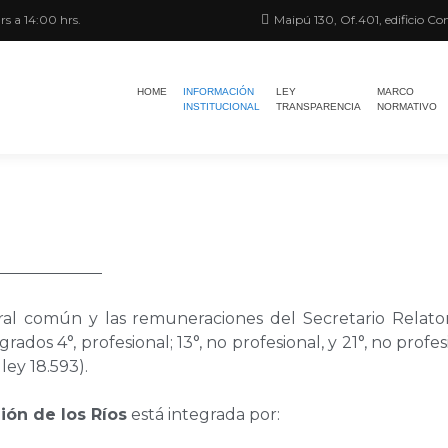
rs a 14:00 hrs.
Maipú 130, Of.401, edificio Con
HOME
INFORMACIÓN
LEY
MARCO
INSTITUCIONAL
TRANSPARENCIA
NORMATIVO
ral común y las remuneraciones del Secretario Relator,
rados 4°, profesional; 13°, no profesional, y 21°, no profe
 ley 18.593).
ión de los Ríos
está integrada por: