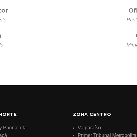
tor
Of
ste
Paol
a
do
Mirn
NORTE
ZONA CENTRO
y Parinacota
Valparaíso
acá
Primer Tribunal Metropolit