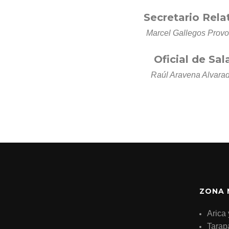
Secretario Rela
Marcel Gallegos Provo
Oficial de Sal
Raúl Aravena Alvara
ZONA 
Arica 
Tarap