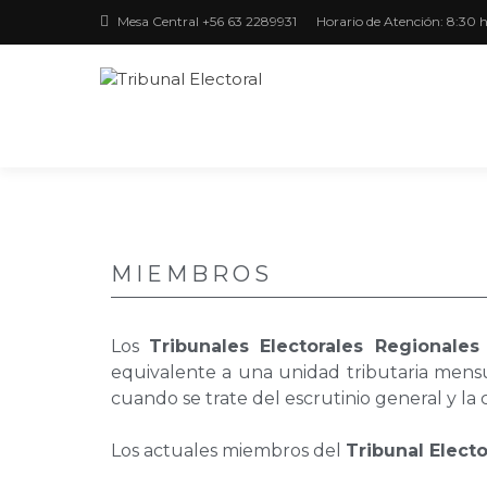
Mesa Central +56 63 2289931
Horario de Atención: 8:30 h
Región de Los Ríos
TRIBUNAL
ELECTORAL
MIEMBROS
Los
Tribunales Electorales Regionales
equivalente a una unidad tributaria men
cuando se trate del escrutinio general y la ca
Los actuales miembros del
Tribunal Electo