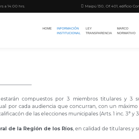
rs a 14:00 hrs.
Maipú 130, Of.401, edificio Con
HOME
INFORMACIÓN
LEY
MARCO
INSTITUCIONAL
TRANSPARENCIA
NORMATIVO
estarán compuestos por 3 miembros titulares y 3 su
sual por cada audiencia que concurran, con un máxim
lificacón de las elecciones municipales (Arts. 1 inc. 3° y 3 
ral de la Región de los Ríos
, en calidad de titulares y 