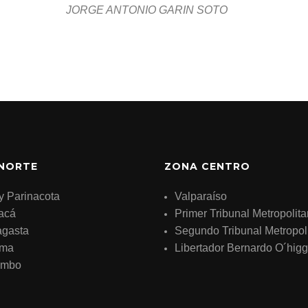
JORGE ANTONIO GARIN SOTO
NORTE
ZONA CENTRO
y Parinacota
Valparaíso
acá
Primer Tribunal Metropolit
agasta
Segundo Tribunal Metropol
ama
Libertador Bernardo O´higg
imbo