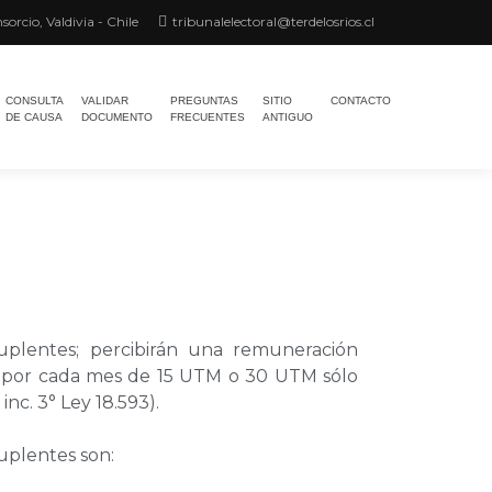
sorcio, Valdivia - Chile
tribunalelectoral@terdelosrios.cl
CONSULTA
VALIDAR
PREGUNTAS
SITIO
CONTACTO
DE CAUSA
DOCUMENTO
FRECUENTES
ANTIGUO
plentes; percibirán una remuneración
o por cada mes de 15 UTM o 30 UTM sólo
inc. 3° Ley 18.593).
suplentes son: