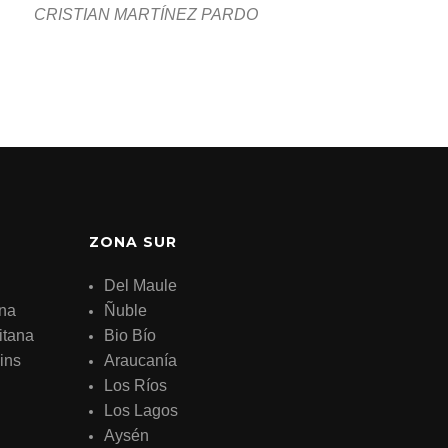
CRISTIAN MARTÍNEZ PARDO
ZONA SUR
Del Maule
ana
Ñuble
itana
Bio Bío
ins
Araucanía
Los Ríos
Los Lagos
Aysén