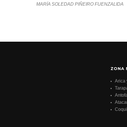
MARÍA SOLEDAD PIÑEIRO FUENZALIDA
ZONA 
Arica 
Tarap
Antof
Atac
Coqu